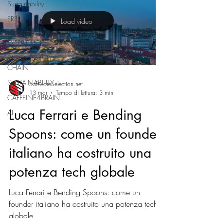
Sustainability
ERP
Load video
CUSTOMER
EXPERIENCE
DIGITAL SUPPLY
CHAIN
SUSTAINABILITY
SoftwareSelection.net
13 mar
Tempo di lettura: 3 min
CAFFEINE4BRAIN
Luca Ferrari e Bending
AI
Spoons: come un founder
italiano ha costruito una
potenza tech globale
Luca Ferrari e Bending Spoons: come un
founder italiano ha costruito una potenza tech
globale