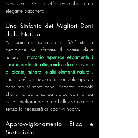
benessere: SAIE ti offre entrambi in un 
elegante pacchetto.
Una Sinfonia dei Migliori Doni 
della Natura
Al cuore del successo di SAIE sta la 
dedizione nel sfruttare il potere della 
natura. 
Il marchio reperisce eticamente i 
suoi ingredienti, attingendo alle meraviglie 
di piante, minerali e altri elementi naturali.
Il risultato? Un trucco che non solo appare 
bene ma si sente bene. Aspettati prodotti 
che si fondono senza sforzo con la tua 
pelle, migliorando la tua bellezza naturale 
senza la necessità di additivi nocivi.
Approvvigionamento Etico e 
Sostenibile