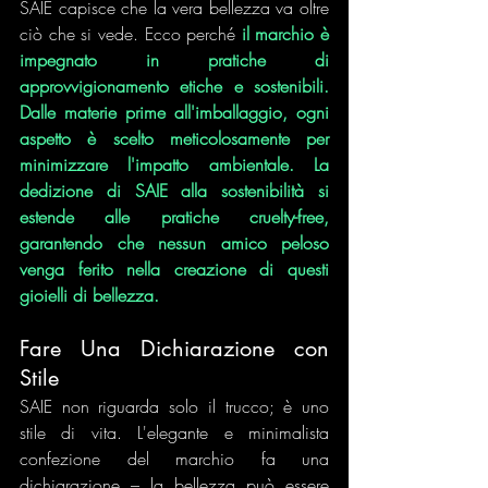
SAIE capisce che la vera bellezza va oltre 
ciò che si vede. Ecco perché 
il marchio è 
impegnato in pratiche di 
approvvigionamento etiche e sostenibili. 
Dalle materie prime all'imballaggio, ogni 
aspetto è scelto meticolosamente per 
minimizzare l'impatto ambientale. La 
dedizione di SAIE alla sostenibilità si 
estende alle pratiche cruelty-free, 
garantendo che nessun amico peloso 
venga ferito nella creazione di questi 
gioielli di bellezza.
Fare Una Dichiarazione con 
Stile
SAIE non riguarda solo il trucco; è uno 
stile di vita. L'elegante e minimalista 
confezione del marchio fa una 
dichiarazione – la bellezza può essere 