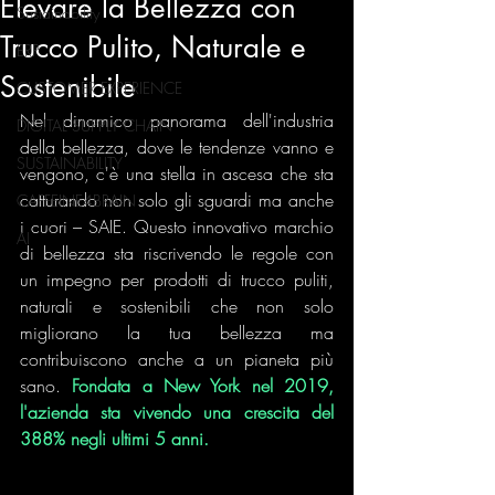
Elevare la Bellezza con
Sustainability
Trucco Pulito, Naturale e
ERP
Sostenibile
CUSTOMER EXPERIENCE
Nel dinamico panorama dell'industria 
DIGITAL SUPPLY CHAIN
della bellezza, dove le tendenze vanno e 
SUSTAINABILITY
vengono, c'è una stella in ascesa che sta 
catturando non solo gli sguardi ma anche 
CAFFEINE4BRAIN
i cuori – SAIE. Questo innovativo marchio 
AI
di bellezza sta riscrivendo le regole con 
un impegno per prodotti di trucco puliti, 
naturali e sostenibili che non solo 
migliorano la tua bellezza ma 
contribuiscono anche a un pianeta più 
sano. 
Fondata a New York nel 2019, 
l'azienda sta vivendo una crescita del 
388% negli ultimi 5 anni.