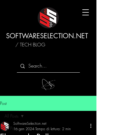
SOFTWARESELECTION.NET
/ TECH BLOG
Post
All Posts
SoftwareSelection.net
All Posts
16 gen 2024
Tempo di lettura: 2 min