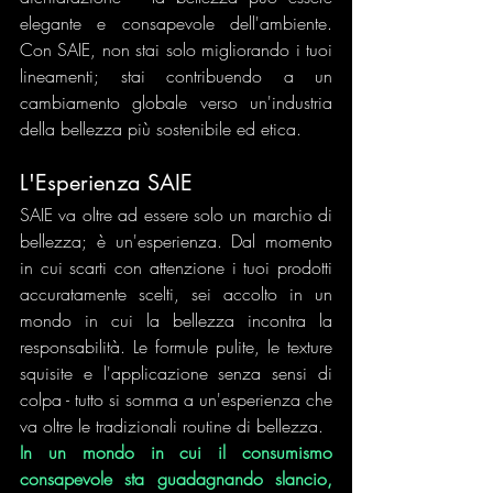
elegante e consapevole dell'ambiente. 
Con SAIE, non stai solo migliorando i tuoi 
lineamenti; stai contribuendo a un 
cambiamento globale verso un'industria 
della bellezza più sostenibile ed etica.
L'Esperienza SAIE
SAIE va oltre ad essere solo un marchio di 
bellezza; è un'esperienza. Dal momento 
in cui scarti con attenzione i tuoi prodotti 
accuratamente scelti, sei accolto in un 
mondo in cui la bellezza incontra la 
responsabilità. Le formule pulite, le texture 
squisite e l'applicazione senza sensi di 
colpa - tutto si somma a un'esperienza che 
va oltre le tradizionali routine di bellezza.
In un mondo in cui il consumismo 
consapevole sta guadagnando slancio, 