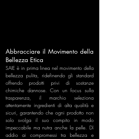
Abbracciare il Movimento della 
Bellezza Etica
SAIE è in prima linea nel movimento della 
bellezza pulita, ridefinendo gli standard 
offrendo prodotti privi di sostanze 
chimiche dannose. Con un focus sulla 
trasparenza, il marchio seleziona 
attentamente ingredienti di alta qualità e 
sicuri, garantendo che ogni prodotto non 
solo svolga il suo compito in modo 
impeccabile ma nutra anche la pelle. Dì 
addio ai compromessi tra bellezza e 