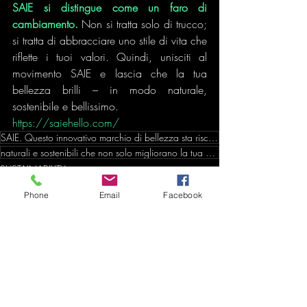
SAIE si distingue come un faro di 
cambiamento.
 Non si tratta solo di trucco; 
si tratta di abbracciare uno stile di vita che 
riflette i tuoi valori. Quindi, unisciti al 
movimento SAIE e lascia che la tua 
bellezza brilli – in modo naturale, 
sostenibile e bellissimo.
https://saiehello.com/
SAIE. Questo innovativo marchio di bellezza sta riscrivendo le regole con un impegno per prodotti di
naturali e sostenibili che non solo migliorano la tua bellezza ma contribuiscono anche a un pianeta
SUSTAINABILITY
Phone
Email
Facebook
Post recenti
Mostra tutti