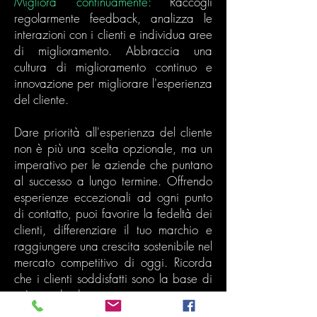
Migliora continuamente:
Raccogli
regolarmente feedback, analizza le
interazioni con i clienti e individua aree
di miglioramento. Abbraccia una
cultura di miglioramento continuo e
innovazione per migliorare l'esperienza
del cliente.
Dare priorità all'esperienza del cliente
non è più una scelta opzionale, ma un
imperativo per le aziende che puntano
al successo a lungo termine. Offrendo
esperienze eccezionali ad ogni punto
di contatto, puoi favorire la fedeltà dei
clienti, differenziare il tuo marchio e
raggiungere una crescita sostenibile nel
mercato competitivo di oggi. Ricorda
che i clienti soddisfatti sono la base di
un'azienda di successo.