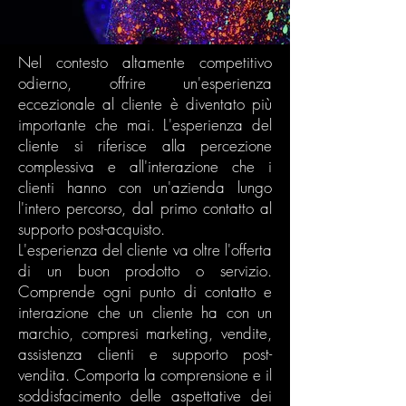
Nel contesto altamente competitivo
odierno, offrire un'esperienza
eccezionale al cliente è diventato più
importante che mai. L'esperienza del
cliente si riferisce alla percezione
complessiva e all'interazione che i
clienti hanno con un'azienda lungo
l'intero percorso, dal primo contatto al
supporto post-acquisto.
L'esperienza del cliente va oltre l'offerta
di un buon prodotto o servizio.
Comprende ogni punto di contatto e
interazione che un cliente ha con un
marchio, compresi marketing, vendite,
assistenza clienti e supporto post-
vendita. Comporta la comprensione e il
soddisfacimento delle aspettative dei