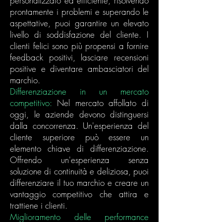
personalizzato ed efficiente, risolvendo
prontamente i problemi e superando le
aspettative, puoi garantire un elevato
livello di soddisfazione del cliente. I
clienti felici sono più propensi a fornire
feedback positivi, lasciare recensioni
positive e diventare ambasciatori del
marchio.
Differenziazione in un mercato
competitivo:
Nel mercato affollato di
oggi, le aziende devono distinguersi
dalla concorrenza. Un'esperienza del
cliente superiore può essere un
elemento chiave di differenziazione.
Offrendo un'esperienza senza
soluzione di continuità e deliziosa, puoi
differenziare il tuo marchio e creare un
vantaggio competitivo che attira e
trattiene i clienti.
Miglioramento delle performance