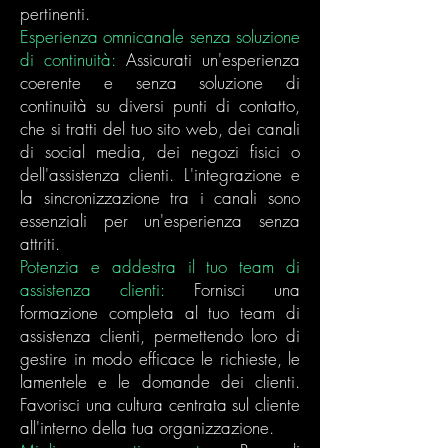
pertinenti.
Esperienza omnicanale senza soluzione
di continuità:
Assicurati un'esperienza
coerente e senza soluzione di
continuità su diversi punti di contatto,
che si tratti del tuo sito web, dei canali
di social media, dei negozi fisici o
dell'assistenza clienti. L'integrazione e
la sincronizzazione tra i canali sono
essenziali per un'esperienza senza
attriti.
Potenzia e addestra il tuo team di
assistenza clienti:
Fornisci una
formazione completa al tuo team di
assistenza clienti, permettendo loro di
gestire in modo efficace le richieste, le
lamentele e le domande dei clienti.
Favorisci una cultura centrata sul cliente
all'interno della tua organizzazione.