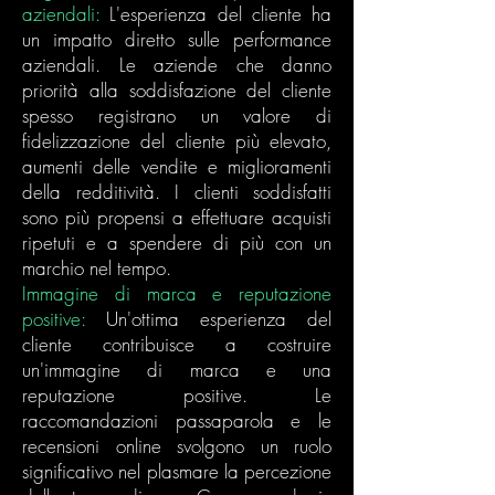
aziendali:
L'esperienza del cliente ha
un impatto diretto sulle performance
aziendali. Le aziende che danno
priorità alla soddisfazione del cliente
spesso registrano un valore di
fidelizzazione del cliente più elevato,
aumenti delle vendite e miglioramenti
della redditività. I clienti soddisfatti
sono più propensi a effettuare acquisti
ripetuti e a spendere di più con un
marchio nel tempo.
Immagine di marca e reputazione
positive:
Un'ottima esperienza del
cliente contribuisce a costruire
un'immagine di marca e una
reputazione positive. Le
raccomandazioni passaparola e le
recensioni online svolgono un ruolo
significativo nel plasmare la percezione