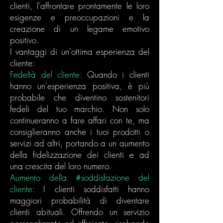
clienti, l'affrontare prontamente le loro
esigenze e preoccupazioni e la
creazione di un legame emotivo
positivo.
I vantaggi di un'ottima esperienza del
cliente:
Fedeltà del cliente:
Quando i clienti
hanno un'esperienza positiva, è più
probabile che diventino sostenitori
fedeli del tuo marchio. Non solo
continueranno a fare affari con te, ma
consiglieranno anche i tuoi prodotti o
servizi ad altri, portando a un aumento
della fidelizzazione dei clienti e ad
una crescita del loro numero.
Aumento della #soddisfazione del
cliente:
I clienti soddisfatti hanno
maggiori probabilità di diventare
clienti abituali. Offrendo un servizio