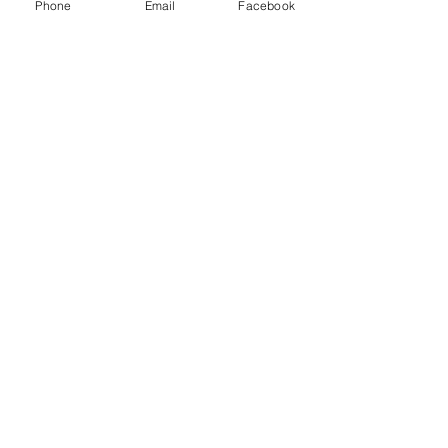
Phone
Email
Facebook
SoftwareSelection.net
Luca Ferrari e Bending
Spoons: come un founder
italiano ha costruito una
potenza tech globale