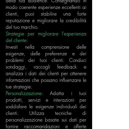
della tua audience. Consegnando in
modo coerente esperienze eccellenti ai
clienti, puoi stabilire una forte
reputazione e migliorare la credibilità
del tuo marchio.
Strategie per migliorare l'esperienza
del cliente:
Investi nella comprensione delle
esigenze, delle preferenze e dei
problemi dei tuoi clienti. Conduci
sondaggi, raccogli feedback e
analizza i dati dei clienti per ottenere
informazioni che possano influenzare le
tue strategie.
Personalizzazione:
Adatta i tuoi
prodotti, servizi e interazioni per
soddisfare le esigenze individuali dei
clienti. Utilizza tecniche di
personalizzazione basate sui dati per
fornire raccomandazioni e offerte